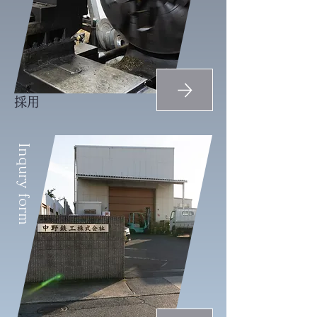
採用
Inqury form