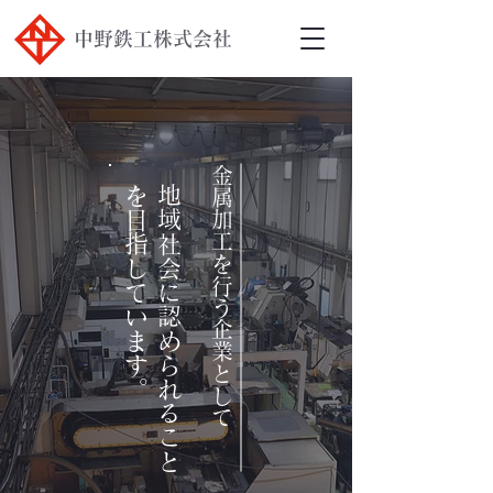
中野鉄工株式会社
金属加工を行う企業として
。
地
域
社
会
に
認
め
ら
れ
る
こ
と
を
目
指
し
て
い
ま
す